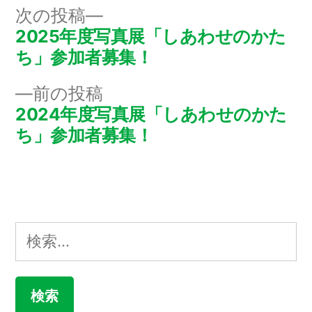
ー:
次
次の投稿
の
2025年度写真展「しあわせのかた
投
投
ち」参加者募集！
稿
稿:
前
前の投稿
ナ
の
2024年度写真展「しあわせのかた
投
ち」参加者募集！
ビ
稿:
ゲ
ー
シ
検
ョ
索:
ン