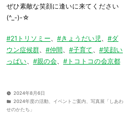
ぜひ素敵な笑顔に逢いに来てください
(^_-)-☆
#21トリソミー
、
#きょうだい児
、
#ダ
ウン症候群
、
#仲間
、
#子育て
、
#笑顔い
っぱい
、
#親の会
、
#
トコトコの会京都
2024年8月6日
カ
2024年度の活動
、
イベントご案内
、
写真展「しあわ
テ
せのかたち」
ゴ
リ