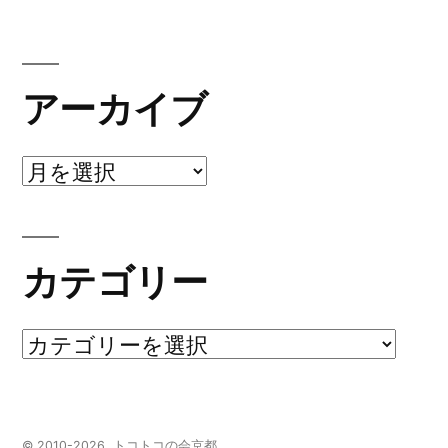
アーカイブ
ア
ー
カ
カテゴリー
イ
ブ
カ
テ
ゴ
© 2010-2026
トコトコの会京都