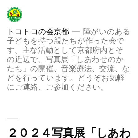
コ
ン
テ
トコトコの会京都
障がいのある
子どもを持つ親たちが作った会で
ン
す。主な活動として京都府内とそ
ツ
の近辺で、写真展「しあわせのか
へ
たち」の開催、音楽療法、交流、な
どを行っています。どうぞお気軽
ス
にご連絡、ご参加ください。
キ
ッ
プ
２０２４写真展「しあわ